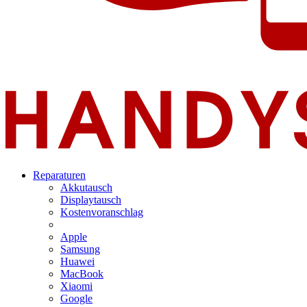
Reparaturen
Akkutausch
Displaytausch
Kostenvoranschlag
Apple
Samsung
Huawei
MacBook
Xiaomi
Google