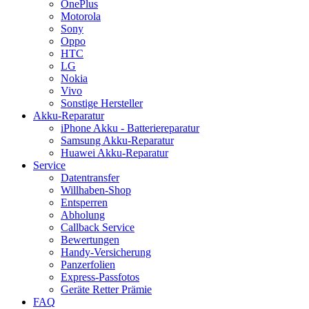
OnePlus
Motorola
Sony
Oppo
HTC
LG
Nokia
Vivo
Sonstige Hersteller
Akku-Reparatur
iPhone Akku - Batteriereparatur
Samsung Akku-Reparatur
Huawei Akku-Reparatur
Service
Datentransfer
Willhaben-Shop
Entsperren
Abholung
Callback Service
Bewertungen
Handy-Versicherung
Panzerfolien
Express-Passfotos
Geräte Retter Prämie
FAQ