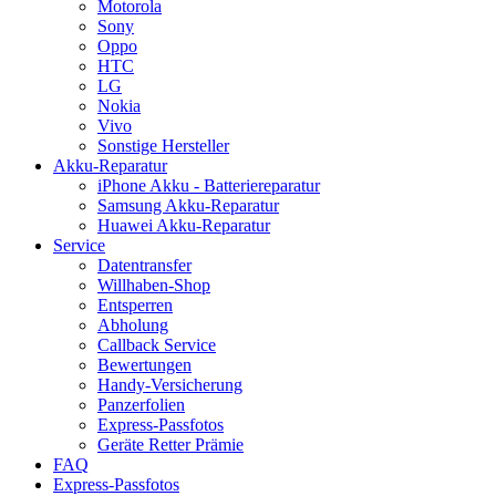
Motorola
Sony
Oppo
HTC
LG
Nokia
Vivo
Sonstige Hersteller
Akku-Reparatur
iPhone Akku - Batteriereparatur
Samsung Akku-Reparatur
Huawei Akku-Reparatur
Service
Datentransfer
Willhaben-Shop
Entsperren
Abholung
Callback Service
Bewertungen
Handy-Versicherung
Panzerfolien
Express-Passfotos
Geräte Retter Prämie
FAQ
Express-Passfotos