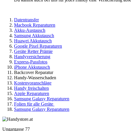
Datentransfer
Macbook Reparaturen
Akku-Austausch
Samsung Akkutausch
Huawei Akkutausch
Google Pixel Reparaturen
Geräte Retter Prämie
Handyversicherung
Express-Passfotos
iPhone Akkutausch
Backcover Reparatur
Handy-Wasserschaden
Kostenvoranschläge
Handy freischalten
Apple Reparaturen
Samsung Galaxy Reparaturen
Folien für alle Geräte
Samsung Galaxy Reparaturen
Ungargasse 77