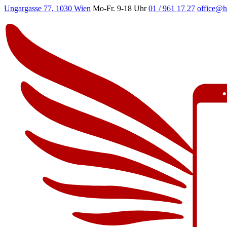
Ungargasse 77, 1030 Wien
Mo-Fr. 9-18 Uhr
01 / 961 17 27
office@h