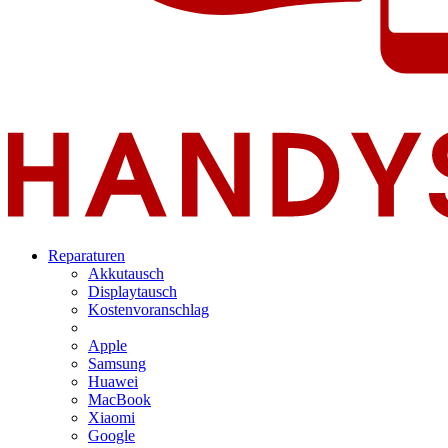
Reparaturen
Akkutausch
Displaytausch
Kostenvoranschlag
Apple
Samsung
Huawei
MacBook
Xiaomi
Google