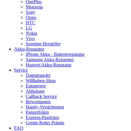
OnePlus
Motorola
Sony
Oppo
HTC
LG
Nokia
Vivo
Sonstige Hersteller
Akku-Reparatur
iPhone Akku - Batteriereparatur
Samsung Akku-Reparatur
Huawei Akku-Reparatur
Service
Datentransfer
Willhaben-Shop
Entsperren
Abholung
Callback Service
Bewertungen
Handy-Versicherung
Panzerfolien
Express-Passfotos
Geräte Retter Prämie
FAQ