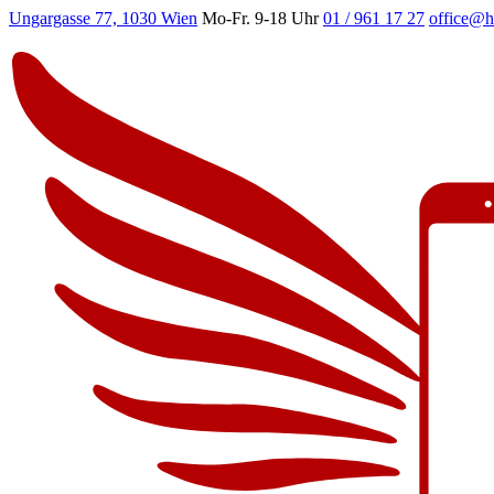
Ungargasse 77, 1030 Wien
Mo-Fr. 9-18 Uhr
01 / 961 17 27
office@h