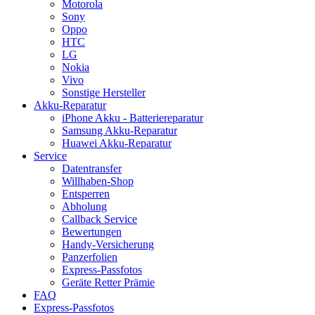
Motorola
Sony
Oppo
HTC
LG
Nokia
Vivo
Sonstige Hersteller
Akku-Reparatur
iPhone Akku - Batteriereparatur
Samsung Akku-Reparatur
Huawei Akku-Reparatur
Service
Datentransfer
Willhaben-Shop
Entsperren
Abholung
Callback Service
Bewertungen
Handy-Versicherung
Panzerfolien
Express-Passfotos
Geräte Retter Prämie
FAQ
Express-Passfotos