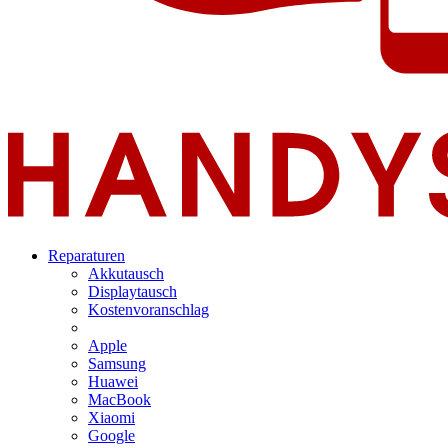
Reparaturen
Akkutausch
Displaytausch
Kostenvoranschlag
Apple
Samsung
Huawei
MacBook
Xiaomi
Google