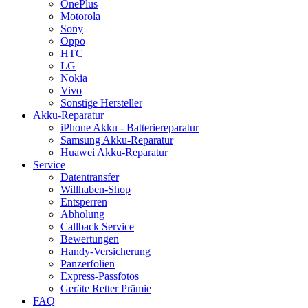
OnePlus
Motorola
Sony
Oppo
HTC
LG
Nokia
Vivo
Sonstige Hersteller
Akku-Reparatur
iPhone Akku - Batteriereparatur
Samsung Akku-Reparatur
Huawei Akku-Reparatur
Service
Datentransfer
Willhaben-Shop
Entsperren
Abholung
Callback Service
Bewertungen
Handy-Versicherung
Panzerfolien
Express-Passfotos
Geräte Retter Prämie
FAQ