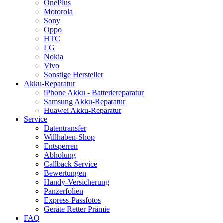
OnePlus
Motorola
Sony
Oppo
HTC
LG
Nokia
Vivo
Sonstige Hersteller
Akku-Reparatur
iPhone Akku - Batteriereparatur
Samsung Akku-Reparatur
Huawei Akku-Reparatur
Service
Datentransfer
Willhaben-Shop
Entsperren
Abholung
Callback Service
Bewertungen
Handy-Versicherung
Panzerfolien
Express-Passfotos
Geräte Retter Prämie
FAQ