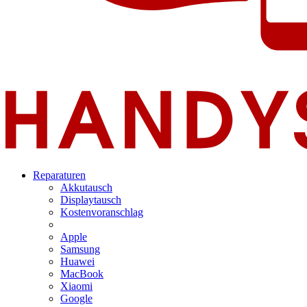
Reparaturen
Akkutausch
Displaytausch
Kostenvoranschlag
Apple
Samsung
Huawei
MacBook
Xiaomi
Google