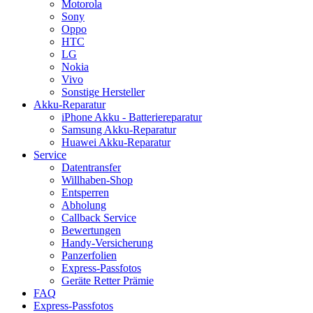
Motorola
Sony
Oppo
HTC
LG
Nokia
Vivo
Sonstige Hersteller
Akku-Reparatur
iPhone Akku - Batteriereparatur
Samsung Akku-Reparatur
Huawei Akku-Reparatur
Service
Datentransfer
Willhaben-Shop
Entsperren
Abholung
Callback Service
Bewertungen
Handy-Versicherung
Panzerfolien
Express-Passfotos
Geräte Retter Prämie
FAQ
Express-Passfotos