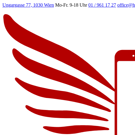
Ungargasse 77, 1030 Wien
Mo-Fr. 9-18 Uhr
01 / 961 17 27
office@h