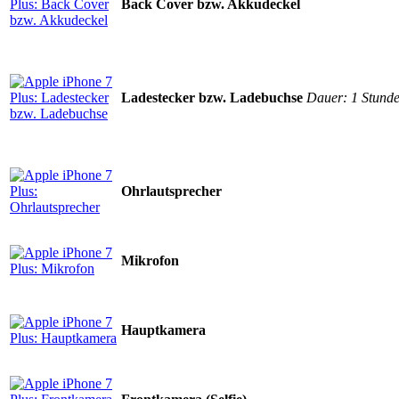
Back Cover bzw. Akkudeckel
Ladestecker bzw. Ladebuchse
Dauer: 1 Stund
Ohrlautsprecher
Mikrofon
Hauptkamera