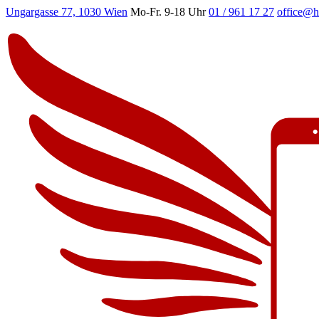
Ungargasse 77, 1030 Wien
Mo-Fr. 9-18 Uhr
01 / 961 17 27
office@h