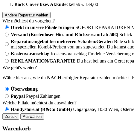
Back Cover bzw. Akkudeckel
ab € 139,00
Andere Reparatur wählen
Wie möchtest du vorgehen?
Direkt in unsere Filiale bringen
SOFORT-REPARATUREN MÖG
Versand (Kostenloser Hin- und Rückversand ab 50€)
Schick 
Reparaturangebot bei mehreren Schäden/Geräten
Bitte schi
mit speziellen Kombi-Preisen von uns zugesendet. Du kannst auc
Kostenvoranschlag
Kostenvoranschlag für deine Versicherung o
REKLAMATION/GARANTIE
Du hast bei uns ein Gerät rep
Wie geht's weiter?
Wähle hier aus, wie du
NACH
erfolgter Reparatur zahlen möchtest. E
Überweisung
Paypal
Paypal Zahlungen
Welche Filiale möchtest du auswählen?
Handystore.at (B&Co GmbH)
Ungargasse, 1030 Wien, Österre
Zurück
Auswählen
Warenkorb