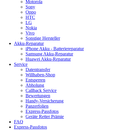
Motorola
Sony
Oppo
HTC
LG
Nokia
Vivo
Sonstige Hersteller
Akku-Reparatur
iPhone Akku - Batteriereparatur
Samsung Akku-Reparatur
Huawei Akku-Reparatur
Service
Datentransfer
Willhaben-Shop
Entsperren
Abholung
Callback Service
Bewertungen
Handy-Versicherung
Panzerfolien
Express-Passfotos
Geräte Retter Prämie
FAQ
Express-Passfotos