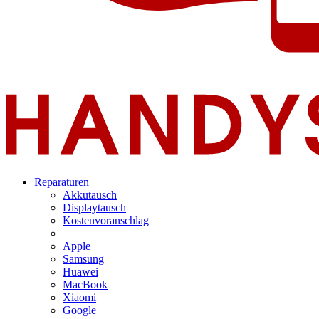
Reparaturen
Akkutausch
Displaytausch
Kostenvoranschlag
Apple
Samsung
Huawei
MacBook
Xiaomi
Google