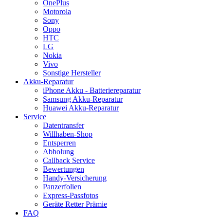
OnePlus
Motorola
Sony
Oppo
HTC
LG
Nokia
Vivo
Sonstige Hersteller
Akku-Reparatur
iPhone Akku - Batteriereparatur
Samsung Akku-Reparatur
Huawei Akku-Reparatur
Service
Datentransfer
Willhaben-Shop
Entsperren
Abholung
Callback Service
Bewertungen
Handy-Versicherung
Panzerfolien
Express-Passfotos
Geräte Retter Prämie
FAQ