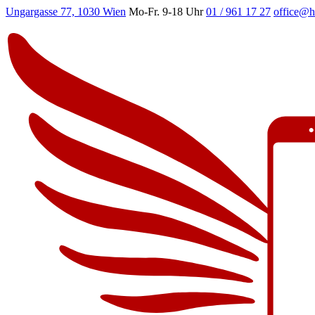
Ungargasse 77, 1030 Wien
Mo-Fr. 9-18 Uhr
01 / 961 17 27
office@h