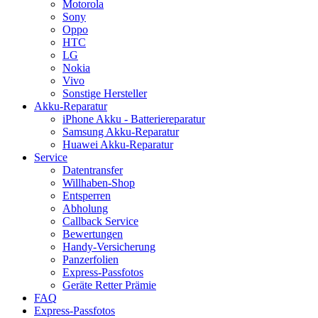
Motorola
Sony
Oppo
HTC
LG
Nokia
Vivo
Sonstige Hersteller
Akku-Reparatur
iPhone Akku - Batteriereparatur
Samsung Akku-Reparatur
Huawei Akku-Reparatur
Service
Datentransfer
Willhaben-Shop
Entsperren
Abholung
Callback Service
Bewertungen
Handy-Versicherung
Panzerfolien
Express-Passfotos
Geräte Retter Prämie
FAQ
Express-Passfotos