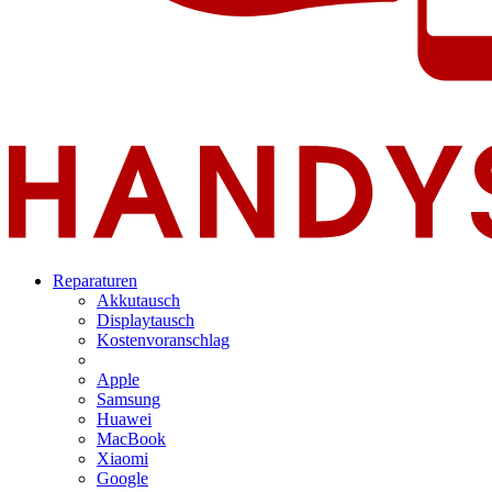
Reparaturen
Akkutausch
Displaytausch
Kostenvoranschlag
Apple
Samsung
Huawei
MacBook
Xiaomi
Google