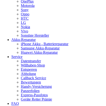
OnePlus
Motorola
Sony
Oppo
HTC
LG
Nokia
Vivo
Sonstige Hersteller
Akku-Reparatur
iPhone Akku - Batteriereparatur
Samsung Akku-Reparatur
Huawei Akku-Reparatur
Service
Datentransfer
Willhaben-Shop
Entsperren
Abholung
Callback Service
Bewertungen
Handy-Versicherung
Panzerfolien
Express-Passfotos
Geräte Retter Prämie
FAQ