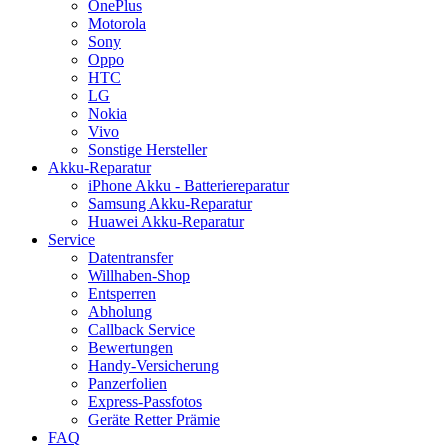
OnePlus
Motorola
Sony
Oppo
HTC
LG
Nokia
Vivo
Sonstige Hersteller
Akku-Reparatur
iPhone Akku - Batteriereparatur
Samsung Akku-Reparatur
Huawei Akku-Reparatur
Service
Datentransfer
Willhaben-Shop
Entsperren
Abholung
Callback Service
Bewertungen
Handy-Versicherung
Panzerfolien
Express-Passfotos
Geräte Retter Prämie
FAQ