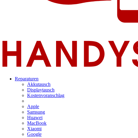
Reparaturen
Akkutausch
Displaytausch
Kostenvoranschlag
Apple
Samsung
Huawei
MacBook
Xiaomi
Google