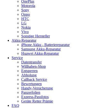
OnePlus
Motorola
Sony
Oppo
HTC
LG
Nokia
Vivo
Sonstige Hersteller
Akku-Reparatur
iPhone Akku - Batteriereparatur
Samsung Akku-Reparatur
Huawei Akku-Reparatur
Service
Datentransfer
Willhaben-Shop
Entsperren
Abholung
Callback Service
Bewertungen
Handy-Versicherung
Panzerfolien
Express-Passfotos
Geräte Retter Prämie
FAQ