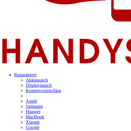
Reparaturen
Akkutausch
Displaytausch
Kostenvoranschlag
Apple
Samsung
Huawei
MacBook
Xiaomi
Google