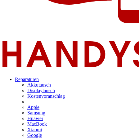
Reparaturen
Akkutausch
Displaytausch
Kostenvoranschlag
Apple
Samsung
Huawei
MacBook
Xiaomi
Google