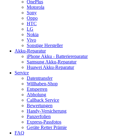
OnePlus
Motorola
Sony
Oppo
HTC
LG
Nokia
Vivo
Sonstige Hersteller
Akku-Reparatur
iPhone Akku - Batteriereparatur
Samsung Akku-Reparatur
Huawei Akku-Reparatur
Service
Datentransfer
Willhaben-Shop
Entsperren
Abholung
Callback Service
Bewertungen
Handy-Versicherung
Panzerfolien
Express-Passfotos
Geräte Retter Prämie
FAQ