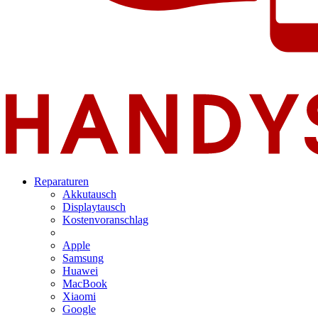
Reparaturen
Akkutausch
Displaytausch
Kostenvoranschlag
Apple
Samsung
Huawei
MacBook
Xiaomi
Google