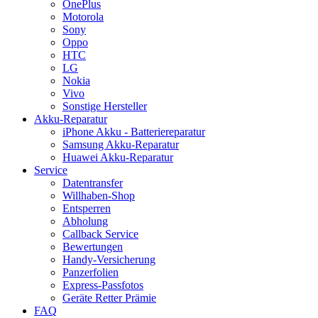
OnePlus
Motorola
Sony
Oppo
HTC
LG
Nokia
Vivo
Sonstige Hersteller
Akku-Reparatur
iPhone Akku - Batteriereparatur
Samsung Akku-Reparatur
Huawei Akku-Reparatur
Service
Datentransfer
Willhaben-Shop
Entsperren
Abholung
Callback Service
Bewertungen
Handy-Versicherung
Panzerfolien
Express-Passfotos
Geräte Retter Prämie
FAQ