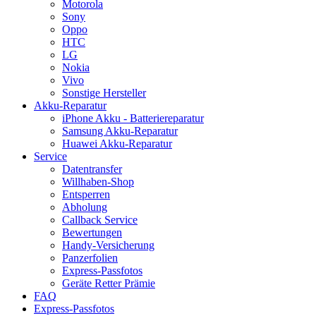
Motorola
Sony
Oppo
HTC
LG
Nokia
Vivo
Sonstige Hersteller
Akku-Reparatur
iPhone Akku - Batteriereparatur
Samsung Akku-Reparatur
Huawei Akku-Reparatur
Service
Datentransfer
Willhaben-Shop
Entsperren
Abholung
Callback Service
Bewertungen
Handy-Versicherung
Panzerfolien
Express-Passfotos
Geräte Retter Prämie
FAQ
Express-Passfotos