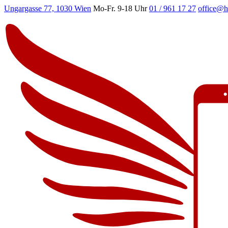
Ungargasse 77, 1030 Wien
Mo-Fr. 9-18 Uhr
01 / 961 17 27
office@h