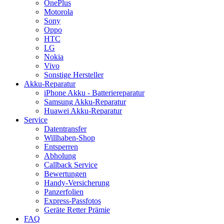
OnePlus
Motorola
Sony
Oppo
HTC
LG
Nokia
Vivo
Sonstige Hersteller
Akku-Reparatur
iPhone Akku - Batteriereparatur
Samsung Akku-Reparatur
Huawei Akku-Reparatur
Service
Datentransfer
Willhaben-Shop
Entsperren
Abholung
Callback Service
Bewertungen
Handy-Versicherung
Panzerfolien
Express-Passfotos
Geräte Retter Prämie
FAQ