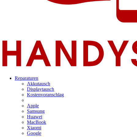
Reparaturen
Akkutausch
Displaytausch
Kostenvoranschlag
Apple
Samsung
Huawei
MacBook
Xiaomi
Google