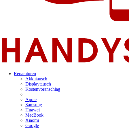
Reparaturen
Akkutausch
Displaytausch
Kostenvoranschlag
Apple
Samsung
Huawei
MacBook
Xiaomi
Google