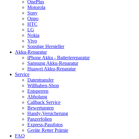
OnePlus
Motorola
Sony
Oppo
HTC
LG
Nokia
Vivo
Sonstige Hersteller
Akku-Reparatur
iPhone Akku - Batteriereparatur
Samsung Akku-Reparatur
Huawei Akku-Reparatur
Service
Datentransfer
Willhaben-Shop
Entsperren
Abholung
Callback Service
Bewertungen
Handy-Versicherung
Panzerfolien
Express-Passfotos
Geräte Retter Prämie
FAQ