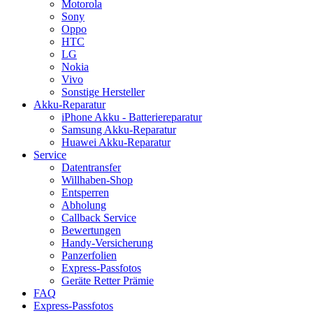
Motorola
Sony
Oppo
HTC
LG
Nokia
Vivo
Sonstige Hersteller
Akku-Reparatur
iPhone Akku - Batteriereparatur
Samsung Akku-Reparatur
Huawei Akku-Reparatur
Service
Datentransfer
Willhaben-Shop
Entsperren
Abholung
Callback Service
Bewertungen
Handy-Versicherung
Panzerfolien
Express-Passfotos
Geräte Retter Prämie
FAQ
Express-Passfotos