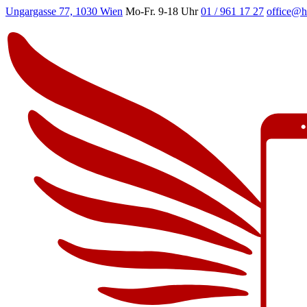
Ungargasse 77, 1030 Wien
Mo-Fr. 9-18 Uhr
01 / 961 17 27
office@h