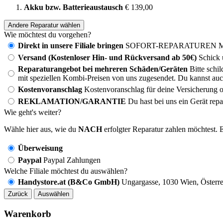
Akku bzw. Batterieaustausch
€ 139,00
Andere Reparatur wählen
Wie möchtest du vorgehen?
Direkt in unsere Filiale bringen
SOFORT-REPARATUREN MÖG
Versand (Kostenloser Hin- und Rückversand ab 50€)
Schick 
Reparaturangebot bei mehreren Schäden/Geräten
Bitte schi
mit speziellen Kombi-Preisen von uns zugesendet. Du kannst auc
Kostenvoranschlag
Kostenvoranschlag für deine Versicherung o
REKLAMATION/GARANTIE
Du hast bei uns ein Gerät rep
Wie geht's weiter?
Wähle hier aus, wie du
NACH
erfolgter Reparatur zahlen möchtest. E
Überweisung
Paypal
Paypal Zahlungen
Welche Filiale möchtest du auswählen?
Handystore.at (B&Co GmbH)
Ungargasse, 1030 Wien, Österre
Zurück
Auswählen
Warenkorb