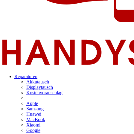
Reparaturen
Akkutausch
Displaytausch
Kostenvoranschlag
Apple
Samsung
Huawei
MacBook
Xiaomi
Google