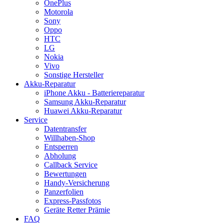
OnePlus
Motorola
Sony
Oppo
HTC
LG
Nokia
Vivo
Sonstige Hersteller
Akku-Reparatur
iPhone Akku - Batteriereparatur
Samsung Akku-Reparatur
Huawei Akku-Reparatur
Service
Datentransfer
Willhaben-Shop
Entsperren
Abholung
Callback Service
Bewertungen
Handy-Versicherung
Panzerfolien
Express-Passfotos
Geräte Retter Prämie
FAQ