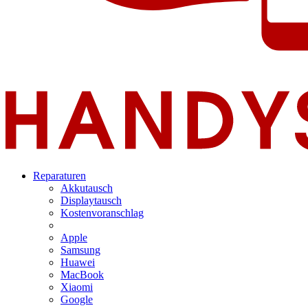
Reparaturen
Akkutausch
Displaytausch
Kostenvoranschlag
Apple
Samsung
Huawei
MacBook
Xiaomi
Google