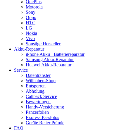
OnePlus
Motorola
Sony
Oppo
HTC
LG
Nokia
Vivo
Sonstige Hersteller
Akku-Reparatur
iPhone Akku - Batteriereparatur
Samsung Akku-Reparatur
Huawei Akku-Reparatur
Service
Datentransfer
Willhaben-Shop
Entsperren
Abholung
Callback Service
Bewertungen
Handy-Versicherung
Panzerfolien
Express-Passfotos
Geräte Retter Prämie
FAQ