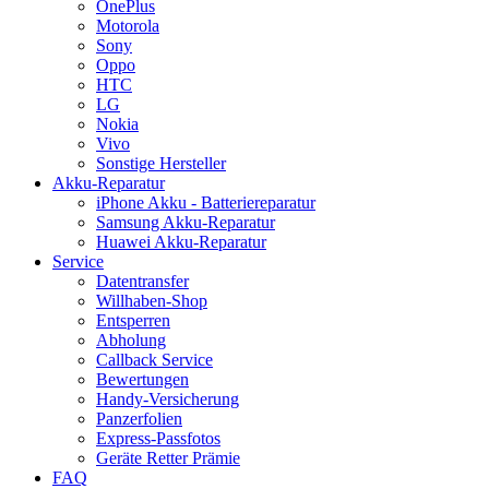
OnePlus
Motorola
Sony
Oppo
HTC
LG
Nokia
Vivo
Sonstige Hersteller
Akku-Reparatur
iPhone Akku - Batteriereparatur
Samsung Akku-Reparatur
Huawei Akku-Reparatur
Service
Datentransfer
Willhaben-Shop
Entsperren
Abholung
Callback Service
Bewertungen
Handy-Versicherung
Panzerfolien
Express-Passfotos
Geräte Retter Prämie
FAQ