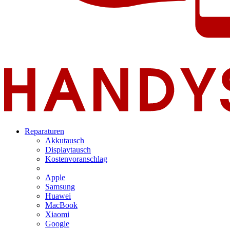
Reparaturen
Akkutausch
Displaytausch
Kostenvoranschlag
Apple
Samsung
Huawei
MacBook
Xiaomi
Google