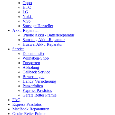
Oppo
HTC
LG
Nokia
Vivo
Sonstige Hersteller
Akku-Reparatur
iPhone Akku - Batteriereparatur
Samsung Akku-Reparatur
Huawei Akku-Reparatur
Service
Datentransfer
Willhaben-Shop
Entsperren
Abholung
Callback Service
Bewertungen
Handy-Versicherung
Panzerfolien
Express-Passfotos
Geräte Retter Prämie
FAQ
Express-Passfotos
MacBook Reparaturen
Geräte Retter Prämie