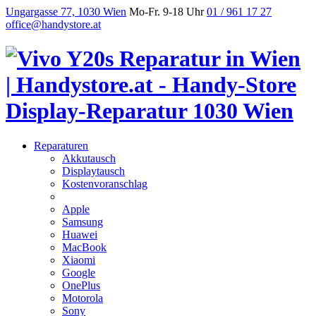
Ungargasse 77, 1030 Wien
Mo-Fr. 9-18 Uhr
01 / 961 17 27
office@handystore.at
Reparaturen
Akkutausch
Displaytausch
Kostenvoranschlag
Apple
Samsung
Huawei
MacBook
Xiaomi
Google
OnePlus
Motorola
Sony