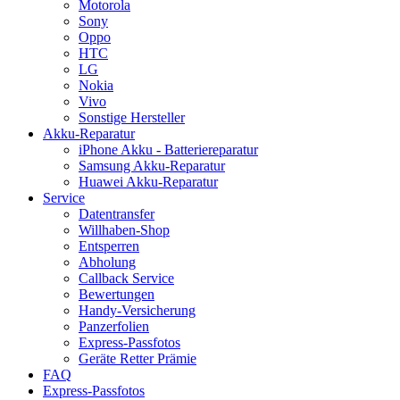
Motorola
Sony
Oppo
HTC
LG
Nokia
Vivo
Sonstige Hersteller
Akku-Reparatur
iPhone Akku - Batteriereparatur
Samsung Akku-Reparatur
Huawei Akku-Reparatur
Service
Datentransfer
Willhaben-Shop
Entsperren
Abholung
Callback Service
Bewertungen
Handy-Versicherung
Panzerfolien
Express-Passfotos
Geräte Retter Prämie
FAQ
Express-Passfotos