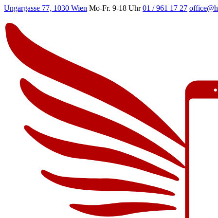
Ungargasse 77, 1030 Wien
Mo-Fr. 9-18 Uhr
01 / 961 17 27
office@h