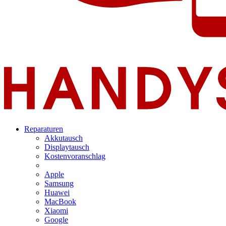
Reparaturen
Akkutausch
Displaytausch
Kostenvoranschlag
Apple
Samsung
Huawei
MacBook
Xiaomi
Google