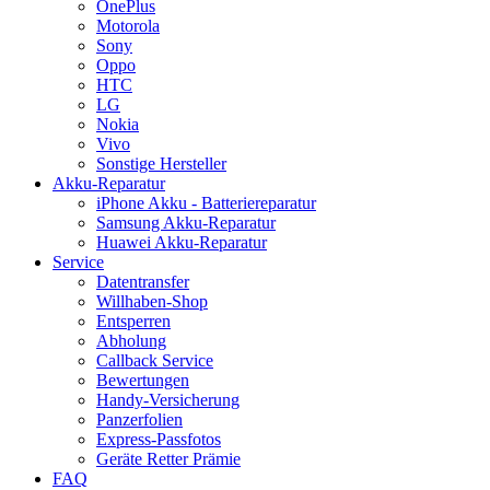
OnePlus
Motorola
Sony
Oppo
HTC
LG
Nokia
Vivo
Sonstige Hersteller
Akku-Reparatur
iPhone Akku - Batteriereparatur
Samsung Akku-Reparatur
Huawei Akku-Reparatur
Service
Datentransfer
Willhaben-Shop
Entsperren
Abholung
Callback Service
Bewertungen
Handy-Versicherung
Panzerfolien
Express-Passfotos
Geräte Retter Prämie
FAQ