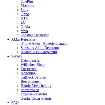
OnePlus
Motorola
Sony
Oppo
HTC
LG
Nokia
Vivo
Sonstige Hersteller
Akku-Reparatur
iPhone Akku - Batteriereparatur
Samsung Akku-Reparatur
Huawei Akku-Reparatur
Service
Datentransfer
Willhaben-Shop
Entsperren
Abholung
Callback Service
Bewertungen
Handy-Versicherung
Panzerfolien
Express-Passfotos
Geräte Retter Prämie
FAQ