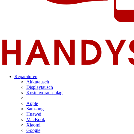
Reparaturen
Akkutausch
Displaytausch
Kostenvoranschlag
Apple
Samsung
Huawei
MacBook
Xiaomi
Google