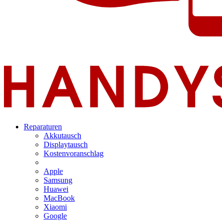
Reparaturen
Akkutausch
Displaytausch
Kostenvoranschlag
Apple
Samsung
Huawei
MacBook
Xiaomi
Google