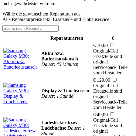
mehr gewährleistet werden.
Wähle die gewünschten Reparaturen aus
Alle Reparaturpreise inkl. Ersatzteile und Einbauservice!
Reparaturarten
€
€ 70,00
Original-Teil
Akku bzw.
Ersatzteile sind
Batterieaustausch
original
Dauer: 45 Minuten
Servicepack-Teile
vom Hersteller
€ 129,00
Original-Teil
Display & Touchscreen
Ersatzteile sind
Dauer: 1 Stunde
original
Servicepack-Teile
vom Hersteller
€ 49,00
Original-Teil
Ladestecker bzw.
Ersatzteile sind
Ladebuchse
Dauer: 1
original
Stunde