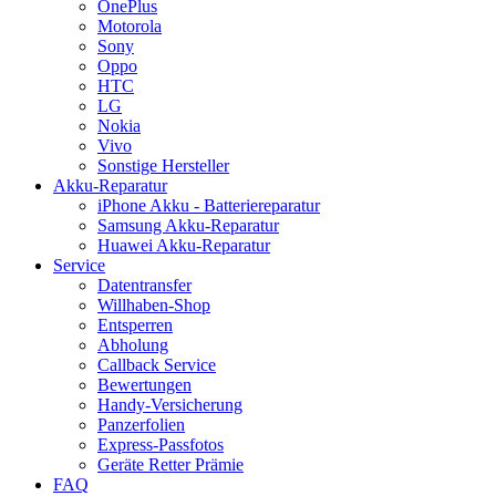
OnePlus
Motorola
Sony
Oppo
HTC
LG
Nokia
Vivo
Sonstige Hersteller
Akku-Reparatur
iPhone Akku - Batteriereparatur
Samsung Akku-Reparatur
Huawei Akku-Reparatur
Service
Datentransfer
Willhaben-Shop
Entsperren
Abholung
Callback Service
Bewertungen
Handy-Versicherung
Panzerfolien
Express-Passfotos
Geräte Retter Prämie
FAQ