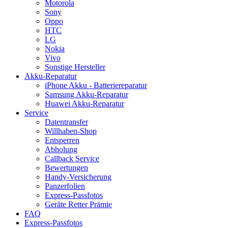
Motorola
Sony
Oppo
HTC
LG
Nokia
Vivo
Sonstige Hersteller
Akku-Reparatur
iPhone Akku - Batteriereparatur
Samsung Akku-Reparatur
Huawei Akku-Reparatur
Service
Datentransfer
Willhaben-Shop
Entsperren
Abholung
Callback Service
Bewertungen
Handy-Versicherung
Panzerfolien
Express-Passfotos
Geräte Retter Prämie
FAQ
Express-Passfotos