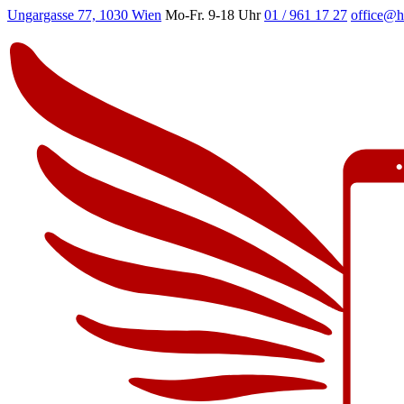
Ungargasse 77, 1030 Wien
Mo-Fr. 9-18 Uhr
01 / 961 17 27
office@h