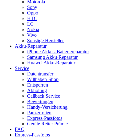
Motorola
Sony
Oppo
HTC
LG
Nokia
Vivo
Sonstige Hersteller
Akku-Reparatur
iPhone Akku - Batteriereparatur
Samsung Akku-Reparatur
Huawei Akku-Reparatur
Service
Datentransfer
Willhaben-Shop
Entsperren
Abholung
Callback Service
Bewertungen
Handy-Versicherung
Panzerfolien
Express-Passfotos
Geräte Retter Prämie
FAQ
Express-Passfotos