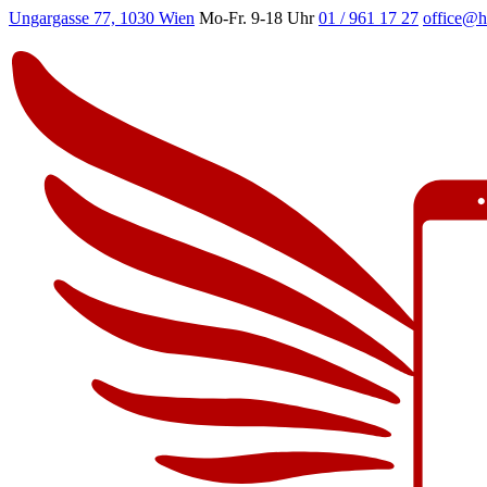
Ungargasse 77, 1030 Wien
Mo-Fr. 9-18 Uhr
01 / 961 17 27
office@h