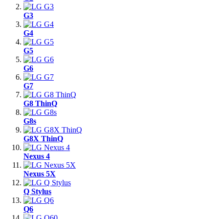
G3
G4
G5
G6
G7
G8 ThinQ
G8s
G8X ThinQ
Nexus 4
Nexus 5X
Q Stylus
Q6