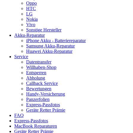
Oppo
HTC
LG
Nokia
Vivo
Sonstige Hersteller
Akku-Reparatur
iPhone Akku - Batteriereparatur
Samsung Akku-Reparatur
Huawei Akku-Reparatur
Service
Datentransfer
Willhaben-Shop
Entsperren
Abholung
Callback Service
Bewertungen
Handy-Versicherung
Panzerfolien
Express-Passfotos
Geräte Retter Prämie
FAQ
Express-Passfotos
MacBook Reparaturen
Geräte Retter Prämie