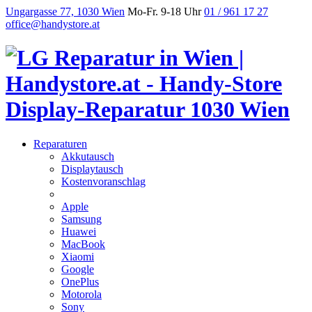
Ungargasse 77, 1030 Wien
Mo-Fr. 9-18 Uhr
01 / 961 17 27
office@handystore.at
Reparaturen
Akkutausch
Displaytausch
Kostenvoranschlag
Apple
Samsung
Huawei
MacBook
Xiaomi
Google
OnePlus
Motorola
Sony