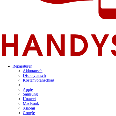
Reparaturen
Akkutausch
Displaytausch
Kostenvoranschlag
Apple
Samsung
Huawei
MacBook
Xiaomi
Google