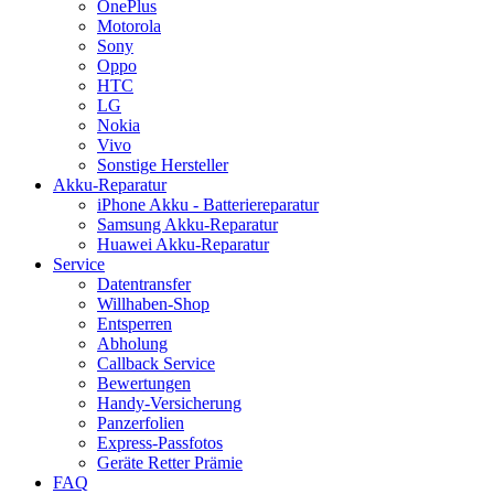
OnePlus
Motorola
Sony
Oppo
HTC
LG
Nokia
Vivo
Sonstige Hersteller
Akku-Reparatur
iPhone Akku - Batteriereparatur
Samsung Akku-Reparatur
Huawei Akku-Reparatur
Service
Datentransfer
Willhaben-Shop
Entsperren
Abholung
Callback Service
Bewertungen
Handy-Versicherung
Panzerfolien
Express-Passfotos
Geräte Retter Prämie
FAQ