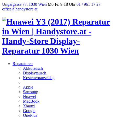
Ungargasse 77, 1030 Wien
Mo-Fr. 9-18 Uhr
01 / 961 17 27
office@handystore.at
Reparaturen
Akkutausch
Displaytausch
Kostenvoranschlag
Apple
Samsung
Huawei
MacBook
Xiaomi
Google
OnePlus