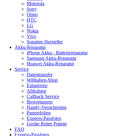
Motorola
Sony
Oppo
HTC
LG
Nokia
Vivo
Sonstige Hersteller
Akku-Reparatur
iPhone Akku - Batteriereparatur
Samsung Akku-Reparatur
Huawei Akku-Reparatur
Service
Datentransfer
Willhaben-Shop
Entsperren
Abholung
Callback Service
Bewertungen
Handy-Versicherung
Panzerfolien
Express-Passfotos
Geräte Retter Prämie
FAQ
Express-Passfotos