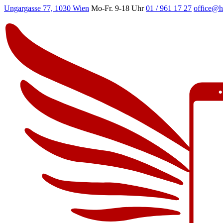
Ungargasse 77, 1030 Wien
Mo-Fr. 9-18 Uhr
01 / 961 17 27
office@h