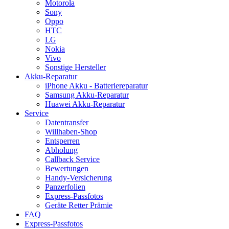
Motorola
Sony
Oppo
HTC
LG
Nokia
Vivo
Sonstige Hersteller
Akku-Reparatur
iPhone Akku - Batteriereparatur
Samsung Akku-Reparatur
Huawei Akku-Reparatur
Service
Datentransfer
Willhaben-Shop
Entsperren
Abholung
Callback Service
Bewertungen
Handy-Versicherung
Panzerfolien
Express-Passfotos
Geräte Retter Prämie
FAQ
Express-Passfotos