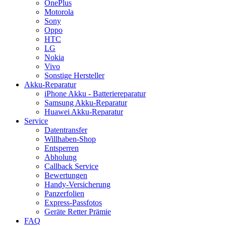
OnePlus
Motorola
Sony
Oppo
HTC
LG
Nokia
Vivo
Sonstige Hersteller
Akku-Reparatur
iPhone Akku - Batteriereparatur
Samsung Akku-Reparatur
Huawei Akku-Reparatur
Service
Datentransfer
Willhaben-Shop
Entsperren
Abholung
Callback Service
Bewertungen
Handy-Versicherung
Panzerfolien
Express-Passfotos
Geräte Retter Prämie
FAQ