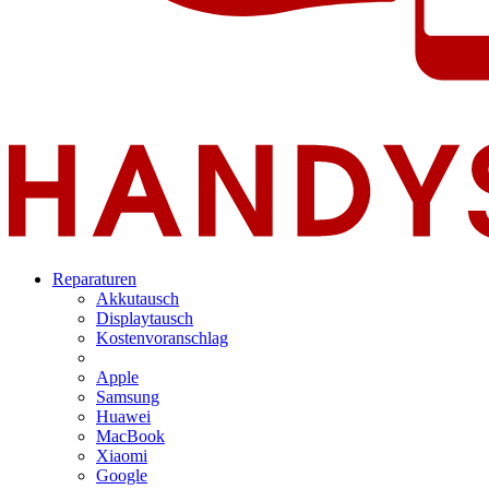
Reparaturen
Akkutausch
Displaytausch
Kostenvoranschlag
Apple
Samsung
Huawei
MacBook
Xiaomi
Google