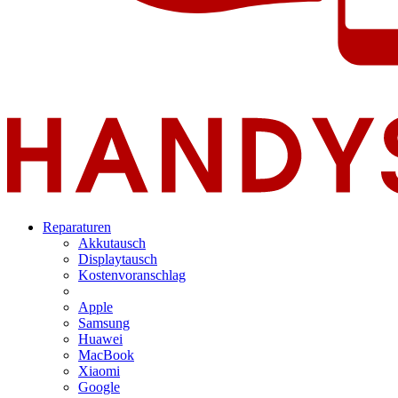
Reparaturen
Akkutausch
Displaytausch
Kostenvoranschlag
Apple
Samsung
Huawei
MacBook
Xiaomi
Google