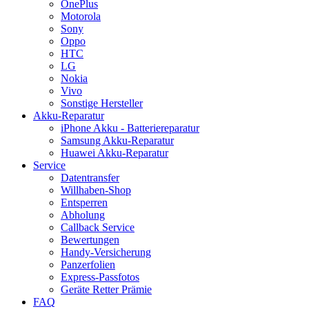
OnePlus
Motorola
Sony
Oppo
HTC
LG
Nokia
Vivo
Sonstige Hersteller
Akku-Reparatur
iPhone Akku - Batteriereparatur
Samsung Akku-Reparatur
Huawei Akku-Reparatur
Service
Datentransfer
Willhaben-Shop
Entsperren
Abholung
Callback Service
Bewertungen
Handy-Versicherung
Panzerfolien
Express-Passfotos
Geräte Retter Prämie
FAQ