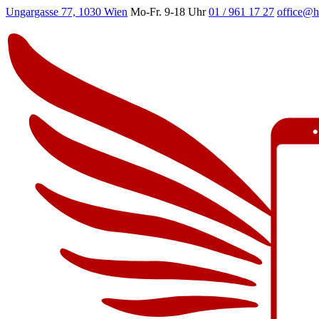
Ungargasse 77, 1030 Wien
Mo-Fr. 9-18 Uhr
01 / 961 17 27
office@h