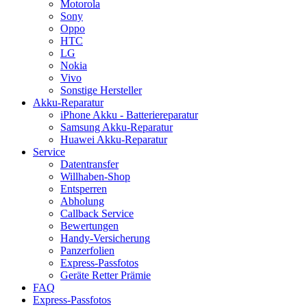
Motorola
Sony
Oppo
HTC
LG
Nokia
Vivo
Sonstige Hersteller
Akku-Reparatur
iPhone Akku - Batteriereparatur
Samsung Akku-Reparatur
Huawei Akku-Reparatur
Service
Datentransfer
Willhaben-Shop
Entsperren
Abholung
Callback Service
Bewertungen
Handy-Versicherung
Panzerfolien
Express-Passfotos
Geräte Retter Prämie
FAQ
Express-Passfotos