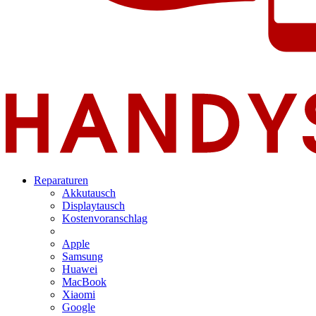
Reparaturen
Akkutausch
Displaytausch
Kostenvoranschlag
Apple
Samsung
Huawei
MacBook
Xiaomi
Google