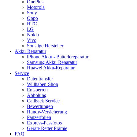
OnePlus
Motorola
Sony
Oppo
HTC
LG
Nokia
Vivo
Sonstige Hersteller
Akku-Reparatur
iPhone Akku - Batteriereparatur
Samsung Akku-Reparatur
Huawei Akku-Reparatur
Service
Datentransfer
Willhaben-Shop
Entsperren
Abholung
Callback Service
Bewertungen
Handy-Versicherung
Panzerfolien
Express-Passfotos
Geräte Retter Prämie
FAQ