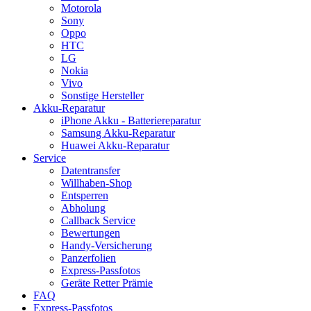
Motorola
Sony
Oppo
HTC
LG
Nokia
Vivo
Sonstige Hersteller
Akku-Reparatur
iPhone Akku - Batteriereparatur
Samsung Akku-Reparatur
Huawei Akku-Reparatur
Service
Datentransfer
Willhaben-Shop
Entsperren
Abholung
Callback Service
Bewertungen
Handy-Versicherung
Panzerfolien
Express-Passfotos
Geräte Retter Prämie
FAQ
Express-Passfotos