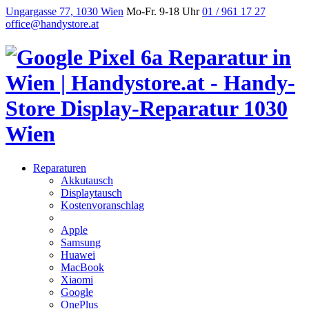
Ungargasse 77, 1030 Wien
Mo-Fr. 9-18 Uhr
01 / 961 17 27
office@handystore.at
Reparaturen
Akkutausch
Displaytausch
Kostenvoranschlag
Apple
Samsung
Huawei
MacBook
Xiaomi
Google
OnePlus