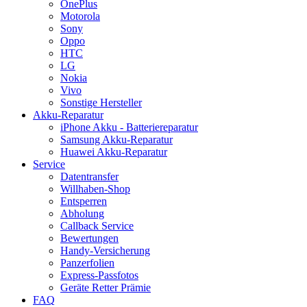
OnePlus
Motorola
Sony
Oppo
HTC
LG
Nokia
Vivo
Sonstige Hersteller
Akku-Reparatur
iPhone Akku - Batteriereparatur
Samsung Akku-Reparatur
Huawei Akku-Reparatur
Service
Datentransfer
Willhaben-Shop
Entsperren
Abholung
Callback Service
Bewertungen
Handy-Versicherung
Panzerfolien
Express-Passfotos
Geräte Retter Prämie
FAQ