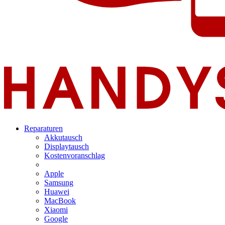
Reparaturen
Akkutausch
Displaytausch
Kostenvoranschlag
Apple
Samsung
Huawei
MacBook
Xiaomi
Google