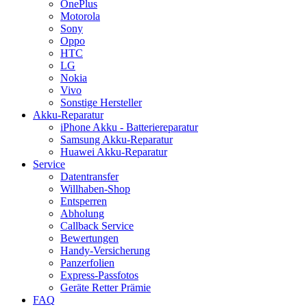
OnePlus
Motorola
Sony
Oppo
HTC
LG
Nokia
Vivo
Sonstige Hersteller
Akku-Reparatur
iPhone Akku - Batteriereparatur
Samsung Akku-Reparatur
Huawei Akku-Reparatur
Service
Datentransfer
Willhaben-Shop
Entsperren
Abholung
Callback Service
Bewertungen
Handy-Versicherung
Panzerfolien
Express-Passfotos
Geräte Retter Prämie
FAQ