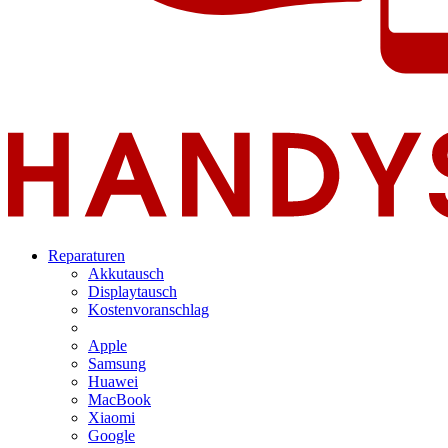
Reparaturen
Akkutausch
Displaytausch
Kostenvoranschlag
Apple
Samsung
Huawei
MacBook
Xiaomi
Google