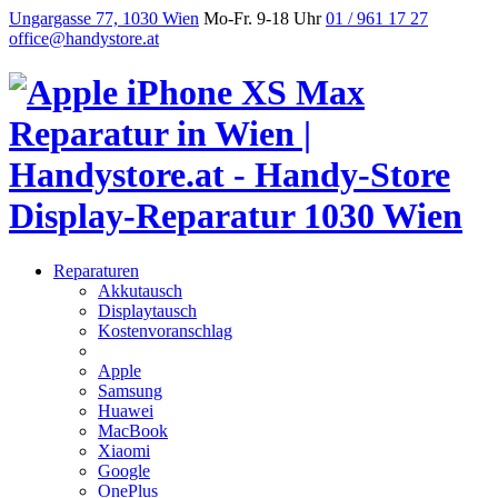
Ungargasse 77, 1030 Wien
Mo-Fr. 9-18 Uhr
01 / 961 17 27
office@handystore.at
Reparaturen
Akkutausch
Displaytausch
Kostenvoranschlag
Apple
Samsung
Huawei
MacBook
Xiaomi
Google
OnePlus