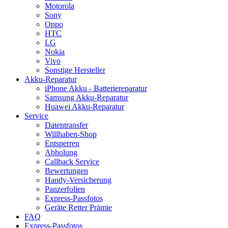
Motorola
Sony
Oppo
HTC
LG
Nokia
Vivo
Sonstige Hersteller
Akku-Reparatur
iPhone Akku - Batteriereparatur
Samsung Akku-Reparatur
Huawei Akku-Reparatur
Service
Datentransfer
Willhaben-Shop
Entsperren
Abholung
Callback Service
Bewertungen
Handy-Versicherung
Panzerfolien
Express-Passfotos
Geräte Retter Prämie
FAQ
Express-Passfotos