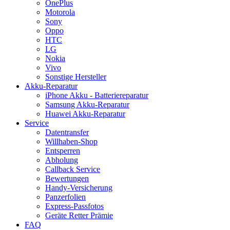
OnePlus
Motorola
Sony
Oppo
HTC
LG
Nokia
Vivo
Sonstige Hersteller
Akku-Reparatur
iPhone Akku - Batteriereparatur
Samsung Akku-Reparatur
Huawei Akku-Reparatur
Service
Datentransfer
Willhaben-Shop
Entsperren
Abholung
Callback Service
Bewertungen
Handy-Versicherung
Panzerfolien
Express-Passfotos
Geräte Retter Prämie
FAQ