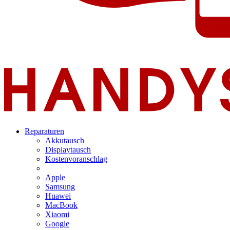
Reparaturen
Akkutausch
Displaytausch
Kostenvoranschlag
Apple
Samsung
Huawei
MacBook
Xiaomi
Google