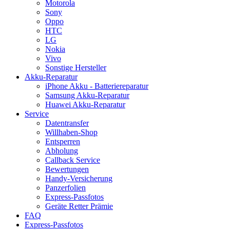
Motorola
Sony
Oppo
HTC
LG
Nokia
Vivo
Sonstige Hersteller
Akku-Reparatur
iPhone Akku - Batteriereparatur
Samsung Akku-Reparatur
Huawei Akku-Reparatur
Service
Datentransfer
Willhaben-Shop
Entsperren
Abholung
Callback Service
Bewertungen
Handy-Versicherung
Panzerfolien
Express-Passfotos
Geräte Retter Prämie
FAQ
Express-Passfotos