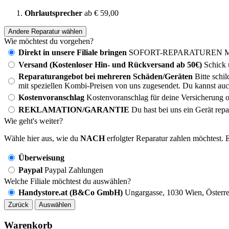
Ohrlautsprecher
ab € 59,00
Andere Reparatur wählen
Wie möchtest du vorgehen?
Direkt in unsere Filiale bringen
SOFORT-REPARATUREN MÖG
Versand (Kostenloser Hin- und Rückversand ab 50€)
Schick 
Reparaturangebot bei mehreren Schäden/Geräten
Bitte schi
mit speziellen Kombi-Preisen von uns zugesendet. Du kannst auc
Kostenvoranschlag
Kostenvoranschlag für deine Versicherung o
REKLAMATION/GARANTIE
Du hast bei uns ein Gerät rep
Wie geht's weiter?
Wähle hier aus, wie du
NACH
erfolgter Reparatur zahlen möchtest. E
Überweisung
Paypal
Paypal Zahlungen
Welche Filiale möchtest du auswählen?
Handystore.at (B&Co GmbH)
Ungargasse, 1030 Wien, Österre
Zurück
Auswählen
Warenkorb