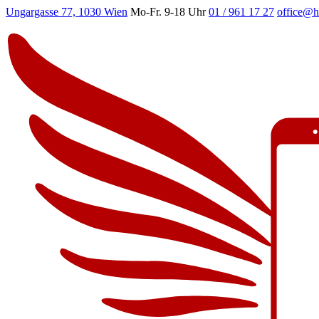
Ungargasse 77, 1030 Wien
Mo-Fr. 9-18 Uhr
01 / 961 17 27
office@h