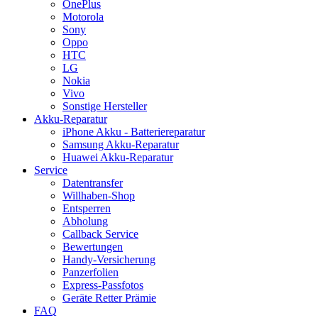
OnePlus
Motorola
Sony
Oppo
HTC
LG
Nokia
Vivo
Sonstige Hersteller
Akku-Reparatur
iPhone Akku - Batteriereparatur
Samsung Akku-Reparatur
Huawei Akku-Reparatur
Service
Datentransfer
Willhaben-Shop
Entsperren
Abholung
Callback Service
Bewertungen
Handy-Versicherung
Panzerfolien
Express-Passfotos
Geräte Retter Prämie
FAQ