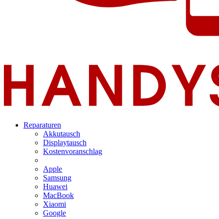
Reparaturen
Akkutausch
Displaytausch
Kostenvoranschlag
Apple
Samsung
Huawei
MacBook
Xiaomi
Google