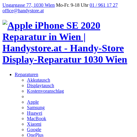
Ungargasse 77, 1030 Wien
Mo-Fr. 9-18 Uhr
01 / 961 17 27
office@handystore.at
Reparaturen
Akkutausch
Displaytausch
Kostenvoranschlag
Apple
Samsung
Huawei
MacBook
Xiaomi
Google
OnePlus