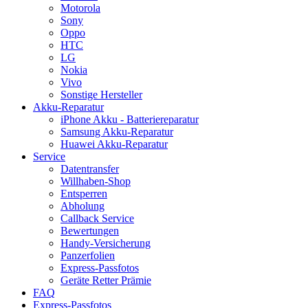
Motorola
Sony
Oppo
HTC
LG
Nokia
Vivo
Sonstige Hersteller
Akku-Reparatur
iPhone Akku - Batteriereparatur
Samsung Akku-Reparatur
Huawei Akku-Reparatur
Service
Datentransfer
Willhaben-Shop
Entsperren
Abholung
Callback Service
Bewertungen
Handy-Versicherung
Panzerfolien
Express-Passfotos
Geräte Retter Prämie
FAQ
Express-Passfotos