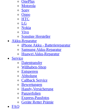
OnePlus
Motorola
Sony
Oppo
HTC
LG
Nokia
Vivo
Sonstige Hersteller
Akku-Reparatur
iPhone Akku - Batteriereparatur
Samsung Akku-Reparatur
Huawei Akku-Reparatur
Service
Datentransfer
Willhaben-Shop
Entsperren
Abholung
Callback Service
Bewertungen
Handy-Versicherung
Panzerfolien
Express-Passfotos
Geräte Retter Prämie
FAQ