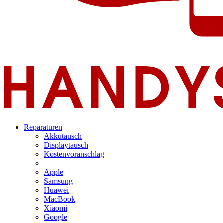
Reparaturen
Akkutausch
Displaytausch
Kostenvoranschlag
Apple
Samsung
Huawei
MacBook
Xiaomi
Google