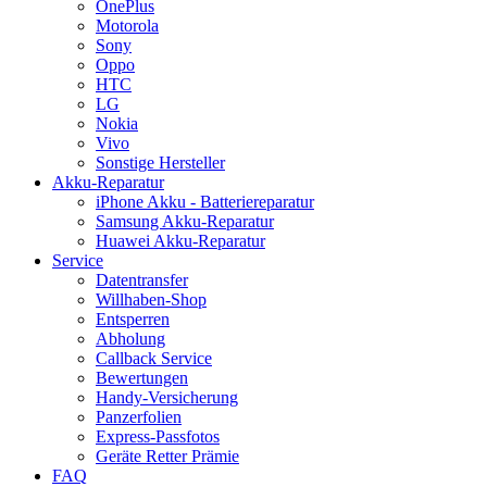
OnePlus
Motorola
Sony
Oppo
HTC
LG
Nokia
Vivo
Sonstige Hersteller
Akku-Reparatur
iPhone Akku - Batteriereparatur
Samsung Akku-Reparatur
Huawei Akku-Reparatur
Service
Datentransfer
Willhaben-Shop
Entsperren
Abholung
Callback Service
Bewertungen
Handy-Versicherung
Panzerfolien
Express-Passfotos
Geräte Retter Prämie
FAQ