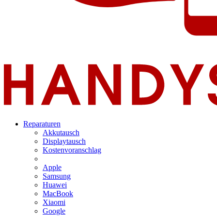
Reparaturen
Akkutausch
Displaytausch
Kostenvoranschlag
Apple
Samsung
Huawei
MacBook
Xiaomi
Google