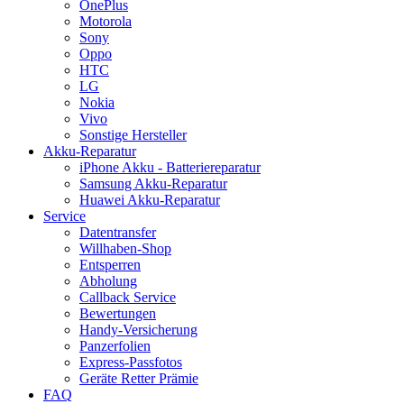
OnePlus
Motorola
Sony
Oppo
HTC
LG
Nokia
Vivo
Sonstige Hersteller
Akku-Reparatur
iPhone Akku - Batteriereparatur
Samsung Akku-Reparatur
Huawei Akku-Reparatur
Service
Datentransfer
Willhaben-Shop
Entsperren
Abholung
Callback Service
Bewertungen
Handy-Versicherung
Panzerfolien
Express-Passfotos
Geräte Retter Prämie
FAQ