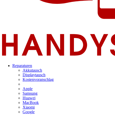
Reparaturen
Akkutausch
Displaytausch
Kostenvoranschlag
Apple
Samsung
Huawei
MacBook
Xiaomi
Google