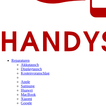
Reparaturen
Akkutausch
Displaytausch
Kostenvoranschlag
Apple
Samsung
Huawei
MacBook
Xiaomi
Google