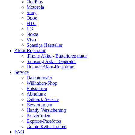
OnePlus
Motorola
Sony
Oppo
HTC
LG
Nokia
Vivo
Sonstige Hersteller
Akku-Reparatur
iPhone Akku - Batteriereparatur
Samsung Akku-Reparatur
Huawei Akku-Reparatur
Service
Datentransfer
Willhaben-Shop
Entsperren
Abholung
Callback Service
Bewertungen
Handy-Versicherung
Panzerfolien
Express-Passfotos
Geräte Retter Prämie
FAQ