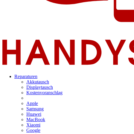
Reparaturen
Akkutausch
Displaytausch
Kostenvoranschlag
Apple
Samsung
Huawei
MacBook
Xiaomi
Google