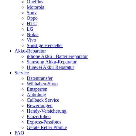
OnePlus
Motorola
Sony
Oppo
HTC
LG
Nokia
Vivo
Sonstige Hersteller
Akku-Reparatur
iPhone Akku - Batteriereparatur
Samsung Akku-Reparatur
Huawei Akku-Reparatur
Service
Datentransfer
Willhaben-Shop
Entsperren
Abholung
Callback Service
Bewertungen
Handy-Versicherung
Panzerfolien
Express-Passfotos
Geräte Retter Prämie
FAQ